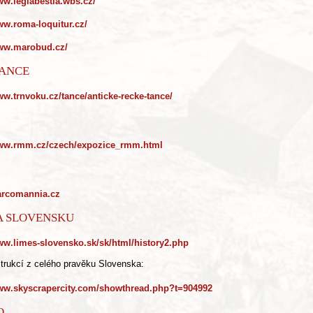
ww.legiabestia.wbs.cz/
ww.roma-loquitur.cz/
www.marobud.cz/
TANCE
ww.trnvoku.cz/tance/anticke-recke-tance/
www.rmm.cz/czech/expozice_rmm.html
rcomannia.cz
A SLOVENSKU
www.limes-slovensko.sk/sk/html/history2.php
trukcí z celého pravěku Slovenska:
www.skyscrapercity.com/showthread.php?t=904992
O