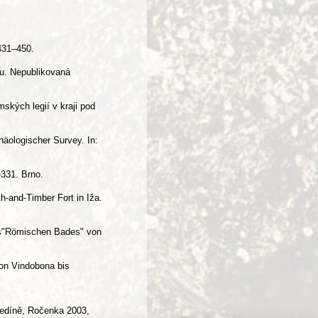
431–450.
ru. Nepublikovaná
mských legií v kraji pod
äologischer Survey. In:
-331. Brno.
h-and-Timber Fort in Iža.
des"Römischen Bades" von
Von Vindobona bis
ředíně, Ročenka 2003,