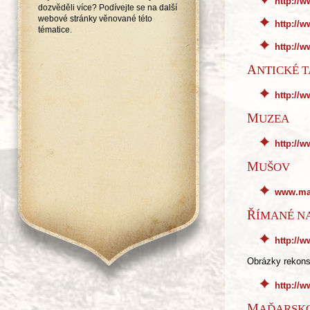
http://w
dozvěděli více? Podívejte se na další
webové stránky věnované této
http://w
tématice.
http://
ANTICKÉ 
http://w
MUZEA
http://
MUŠOV
www.ma
ŘÍMANÉ N
http://
Obrázky rekons
http://
MAĎARSK