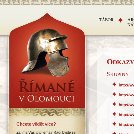
TÁBOR
A
NÁ
O
DKAZY
SKUPINY
http://w
http://
http://w
http://
Chcete vědět více?
http://
Zajímá Vás toto téma? Rádi byste se