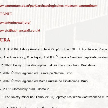
www.carnuntum.co.at/park/archaeologisches-museum-carnuntinum
ITÁNIE
ww.antoninewall.org/
ww.visithadrianswall.co.uk/
TURA
 D. B. 2009: Tábory římských legií 27. př. n. l. – 378 n. l. Fortifikace. Praha.
, D. – Komoróczy, B. – Tejral, J. 2003: Římané a Germáni: nepřátelé, rivalo
 P. 1992: Dějiny římského vojska. Jak se žilo v minulosti. Bratislava.
. 2009: Římští legionáři od Césara po Nerona. Brno.
. 2009: Římští legionáři od Marca Aurelia po Diokleciána. Brno.
V. 2001: Olomoucký hrad. Olomouc.
J. 1985: Nálezy mincí na Olomoucku (I). Zprávy Krajského vlastivědného muz