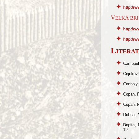
http://
VELKÁ BR
http://w
http://w
L
ITERA
Campbell,
Cejnková
Connoly,
Copan, R
Copan, R
Dohnal, 
Dopita, 
19.