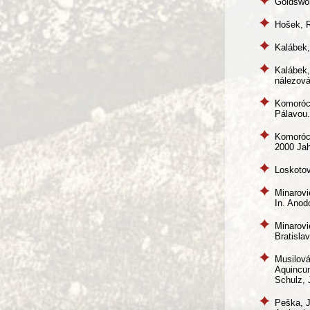
Goldswor
Hošek, R
Kalábek,
Kalábek,
nálezov
Komorócz
Pálavou.
Komorócz
2000 Jah
Loskotov
Minarovi
In. Anod
Minarovi
Bratisla
Musilová
Aquincum
Schulz, 
Peška, J