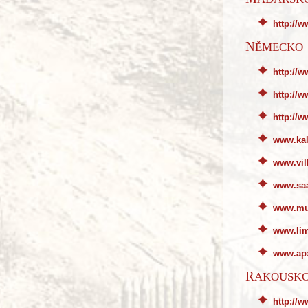
http://
NĚMECKO
http://
http://
http://
www.kal
www.vill
www.sa
www.mu
www.lim
www.ap
RAKOUSK
http://w