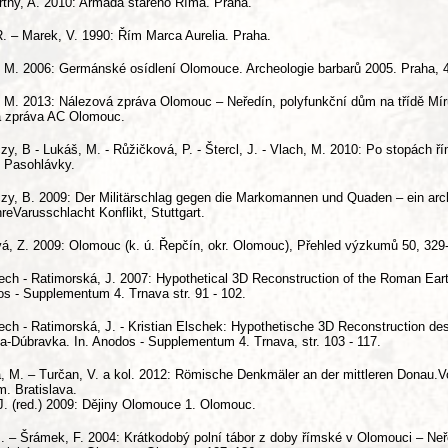
thy, A. 2010: Armáda starého Říma. Praha.
. – Marek, V. 1990: Řím Marca Aurelia. Praha.
 M. 2006: Germánské osídlení Olomouce. Archeologie barbarů 2005. Praha, 
 M. 2013: Nálezová zpráva Olomouc – Neředín, polyfunkční dům na třídě Mí
á zpráva AC Olomouc.
y, B - Lukáš, M. - Růžičková, P. - Štercl, J. - Vlach, M. 2010: Po stopách ří
 Pasohlávky.
y, B. 2009: Der Militärschlag gegen die Markomannen und Quaden – ein arch
reVarusschlacht Konflikt, Stuttgart.
á, Z. 2009: Olomouc (k. ú. Řepčín, okr. Olomouc), Přehled výzkumů 50, 329
ech - Ratimorská, J. 2007: Hypothetical 3D Reconstruction of the Roman Eart
os - Supplementum 4. Trnava str. 91 - 102.
ech - Ratimorská, J. - Kristian Elschek: Hypothetische 3D Reconstruction 
va-Dúbravka. In. Anodos - Supplementum 4. Trnava, str. 103 - 117.
, M. – Turčan, V. a kol. 2012: Römische Denkmäler an der mittleren Donau.
. Bratislava.
J. (red.) 2009: Dějiny Olomouce 1. Olomouc.
. – Šrámek, F. 2004: Krátkodobý polní tábor z doby římské v Olomouci – Ne