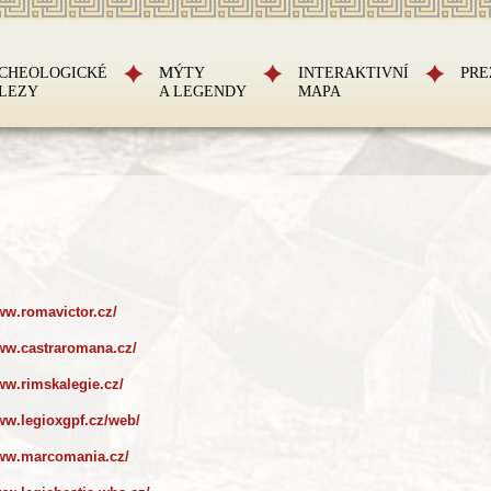
RCHEOLOGICKÉ
MÝTY
INTERAKTIVNÍ
PR
LEZY
A LEGENDY
MAPA
ww.romavictor.cz/
www.castraromana.cz/
ww.rimskalegie.cz/
www.legioxgpf.cz/web/
www.marcomania.cz/