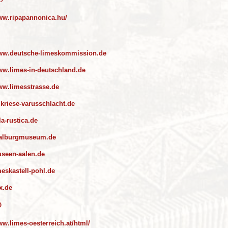
www.ripapannonica.hu/
www.deutsche-limeskommission.de
www.limes-in-deutschland.de
www.limesstrasse.de
kriese-varusschlacht.de
a-rustica.de
alburgmuseum.de
seen-aalen.de
eskastell-pohl.de
x.de
O
ww.limes-oesterreich.at/html/