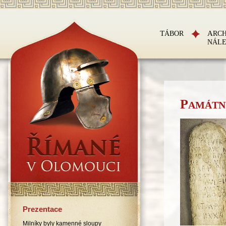
TÁBOR
ARC
NÁL
P
AMÁTN
Prezentace
Milníky byly kamenné sloupy