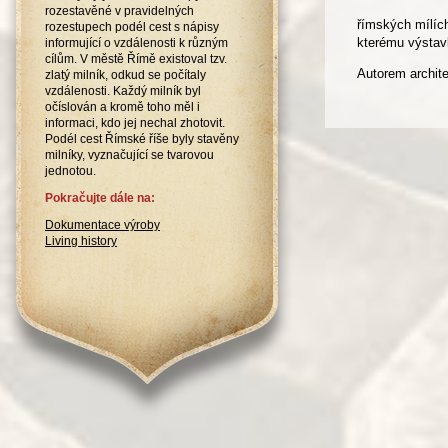
rozestavěné v pravidelných
římských mílích
rozestupech podél cest s nápisy
kterému výstavb
informující o vzdálenosti k různým
cílům. V městě Římě existoval tzv.
Autorem archit
zlatý milník, odkud se počítaly
vzdálenosti. Každý milník byl
očíslován a kromě toho měl i
informaci, kdo jej nechal zhotovit.
Podél cest Římské říše byly stavěny
milníky, vyznačující se tvarovou
jednotou.
Pokračujte dále na:
Dokumentace výroby
Living history